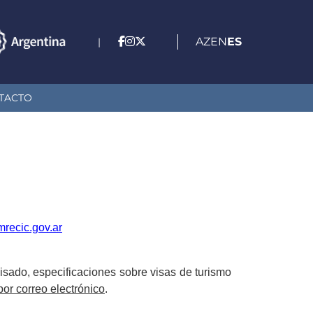
AZ
EN
ES
|
TACTO
recic.gov.ar
isado, especificaciones sobre visas de turismo
or correo electrónico
.