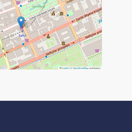
Leaflet
|
©
OpenStreetMap
contributors