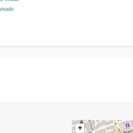
 visado
+